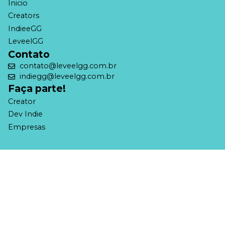
Inicio
Creators
IndieeGG
LeveelGG
Contato
contato@leveelgg.com.br
indiegg@leveelgg.com.br
Faça parte!
Creator
Dev Indie
Empresas