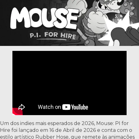
Um dos indies mais esperados de 2026, Mouse: PI for
Hire foi lançado em 16 de Abril de 2026 e conta com o
estilo artístico Rubber Hose, que remete às animações