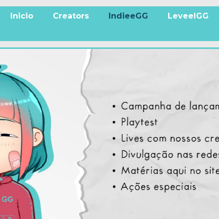
Inicio
Creators
IndieeGG
LeveelGG