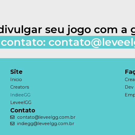
divulgar seu jogo com a 
contato: contato@levee
Site
Faç
Inicio
Crea
Creators
Dev 
IndieeGG
Emp
LeveelGG
Contato
contato@leveelgg.com.br
indiegg@leveelgg.com.br