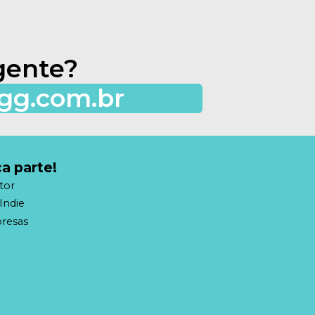
gente?
lgg.com.br
a parte!
tor
Indie
resas