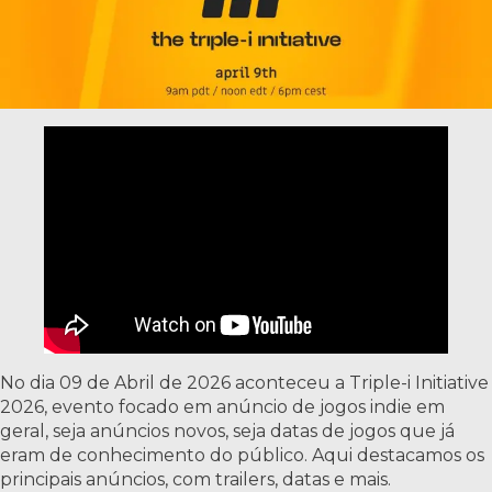
No dia 09 de Abril de 2026 aconteceu a Triple-i Initiative
2026, evento focado em anúncio de jogos indie em
geral, seja anúncios novos, seja datas de jogos que já
eram de conhecimento do público. Aqui destacamos os
principais anúncios, com trailers, datas e mais.