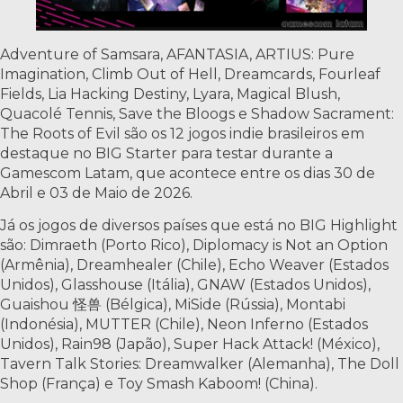
Adventure of Samsara, AFANTASIA, ARTIUS: Pure
Imagination, Climb Out of Hell, Dreamcards, Fourleaf
Fields, Lia Hacking Destiny, Lyara, Magical Blush,
Quacolé Tennis, Save the Bloogs e Shadow Sacrament:
The Roots of Evil são os 12 jogos indie brasileiros em
destaque no BIG Starter para testar durante a
Gamescom Latam, que acontece entre os dias 30 de
Abril e 03 de Maio de 2026.
Já os jogos de diversos países que está no BIG Highlight
são: Dimraeth (Porto Rico), Diplomacy is Not an Option
(Armênia), Dreamhealer (Chile), Echo Weaver (Estados
Unidos), Glasshouse (Itália), GNAW (Estados Unidos),
Guaishou 怪兽 (Bélgica), MiSide (Rússia), Montabi
(Indonésia), MUTTER (Chile), Neon Inferno (Estados
Unidos), Rain98 (Japão), Super Hack Attack! (México),
Tavern Talk Stories: Dreamwalker (Alemanha), The Doll
Shop (França) e Toy Smash Kaboom! (China).