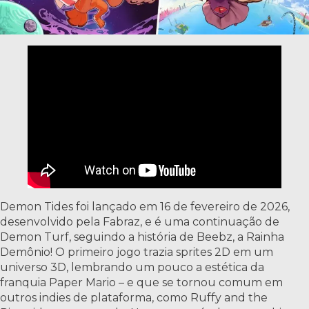
Demon Tides foi lançado em 16 de fevereiro de 2026,
desenvolvido pela Fabraz, e é uma continuação de
Demon Turf, seguindo a história de Beebz, a Rainha
Demônio! O primeiro jogo trazia sprites 2D em um
universo 3D, lembrando um pouco a estética da
franquia Paper Mario – e que se tornou comum em
outros indies de plataforma, como Ruffy and the