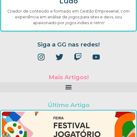
Ludo
Criador de conteúdo e formado em Gestão Empresarial, com
experiência em análise de jogos para sites e devs, sou
apaixonado por jogos indies e retro!
Siga a GG nas redes!
Mais Artigos!
Último Artigo