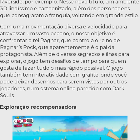
Riverside, por exemplo. Nesse novo título, um ambiente
3D lindíssimo e cartoonizado, além dos personagens
que consagraram a franquia, voltando em grande estilo.
Com uma movimentação diversa e velocidade para
atravessar um vasto oceano, o nosso objetivo é
confrontar o rei Ragnar, que controla o reino de
Ragnar’s Rock, que aparentemente é o pai da
protagonista. Além de diversos segredos e ilhas para
explorar, o jogo tem desafios de tempo para quem
gosta de fazer tudo o mais rápido possível. O jogo
também tem interatividade com grafite, onde você
pode deixar desenhos para serem vistos por outros
jogadores, num sistema online parecido com Dark
Souls.
Exploração recompensadora