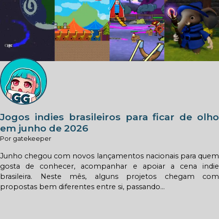
Jogos indies brasileiros para ficar de olho
em junho de 2026
Por gatekeeper
Junho chegou com novos lançamentos nacionais para quem
gosta de conhecer, acompanhar e apoiar a cena indie
brasileira. Neste mês, alguns projetos chegam com
propostas bem diferentes entre si, passando...