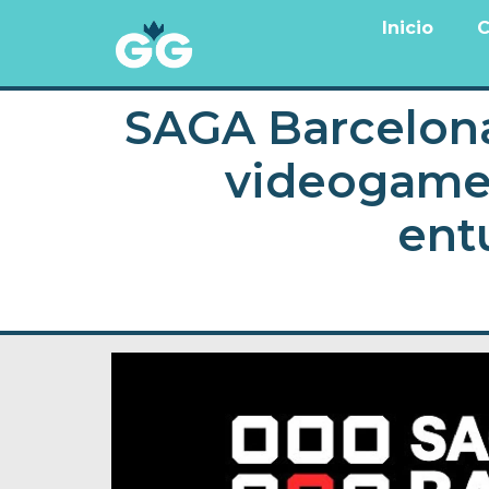
Inicio
C
SAGA Barcelona
videogames
ent