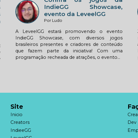
IndieGG Showcase,
s
evento da LeveelGG
s
m
Por Ludo
A LeveelGG estará promovendo o evento
IndieGG Showcase, com diversos jogos
brasileiros presentes e criadores de conteúdo
:
que fazem parte da iniciativa! Com uma
e
programação recheada de atrações, o evento...
e
Site
Faç
Inicio
Crea
Creators
Dev 
IndieeGG
Emp