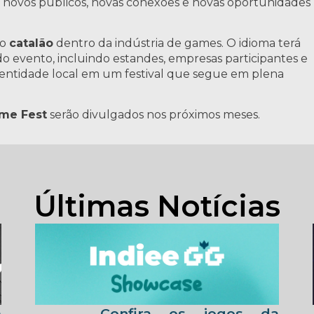
novos públicos, novas conexões e novas oportunidades
do
catalão
dentro da indústria de games. O idioma terá
o evento, incluindo estandes, empresas participantes e
dentidade local em um festival que segue em plena
me Fest
serão divulgados nos próximos meses.
Últimas Notícias
Confira os jogos da
m