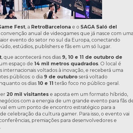
Game Fest
, a
RetroBarcelona
e o
SAGA Saló del
a convenção anual de videogames que já nasce com um
maior evento do setor no sul da Europa, conectando
teúdo, estúdios, publishers e fãs em um só lugar.
t
, que acontecerá nos dias
9, 10 e 11 de outubro de
 um espaço de
14 mil metros quadrados
. O local é
s internacionais voltados à inovação, e receberá uma
es públicos: o dia
9 de outubro
será voltado
enquanto os dias
10 e 11
terão foco no público geral.
ber
20 mil visitantes
e aposta em um formato híbrido,
egócios com a energia de um grande evento para fãs d
tival em um ponto de encontro estratégico para a
 celebração da cultura gamer. Para isso, o evento vai
conferências, premiações para desenvolvedores e
.