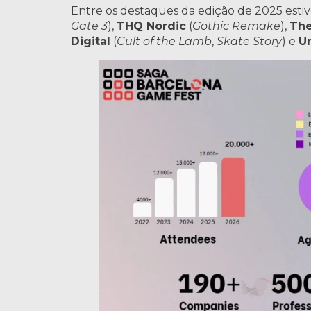
Entre os destaques da edição de 2025 es
Gate 3
),
THQ Nordic
(
Gothic Remake
),
The
Digital
(
Cult of the Lamb
,
Skate Story
) e
U