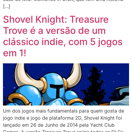
[…]
Shovel Knight: Treasure
Trove é a versão de um
clássico indie, com 5 jogos
em 1!
Um dos jogos mais fundamentais para quem gosta de
jogo indie e jogo de plataforma 2D, Shovel Knight foi
lançado em 26 de Junho de 2014 pela Yacht Club
Games. A versão Treasure Trove reúne todas as DLCs,